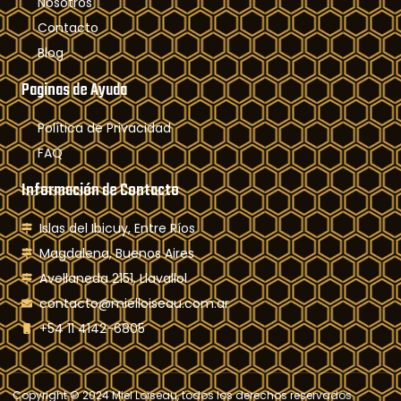
Nosotros
Contacto
Blog
Paginas de Ayuda
Política de Privacidad
FAQ
Información de Contacto
Islas del Ibicuy, Entre Ríos
Magdalena, Buenos Aires
Avellaneda 2151, Llavallol
contacto@mielloiseau.com.ar
+54 11 4142-6805
Copyright © 2024 Miel Loiseau, todos los derechos reservados.